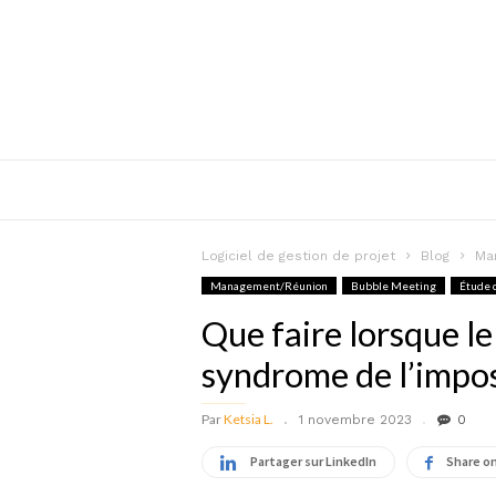
Logiciel de gestion de projet
Blog
Ma
Management/Réunion
Bubble Meeting
Étude 
Que faire lorsque l
syndrome de l’impo
Par
Ketsia L.
1 novembre 2023
0
Partager sur LinkedIn
Share o