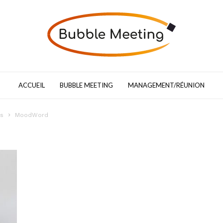
Bubble
Meeting
:
le
blog
du
ACCUEIL
BUBBLE MEETING
MANAGEMENT/RÉUNION
pilotage
de
réunion
gs
MoodWord