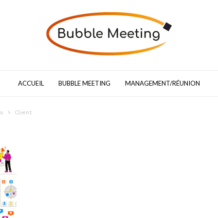
Bubble
Meeting
:
le
blog
du
ACCUEIL
BUBBLE MEETING
MANAGEMENT/RÉUNION
pilotage
de
réunion
gs
Client