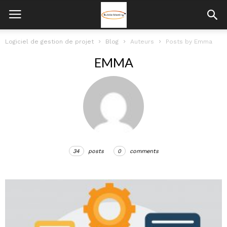
Logiciel de gestion de projet
Blog
Auteurs
Posts by Emma
EMMA
34
posts
0
comments